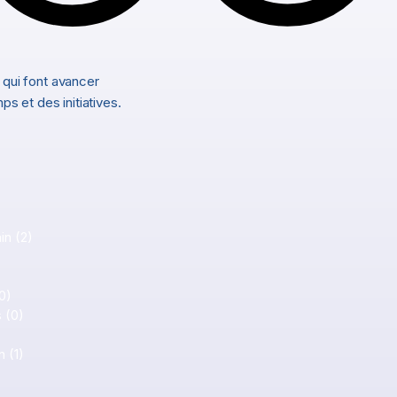
 qui font avancer
ps et des initiatives.
s
in
(2)
2 posts
0 post
1 post
0)
0 post
s
(0)
0 post
 post
n
(1)
1 post