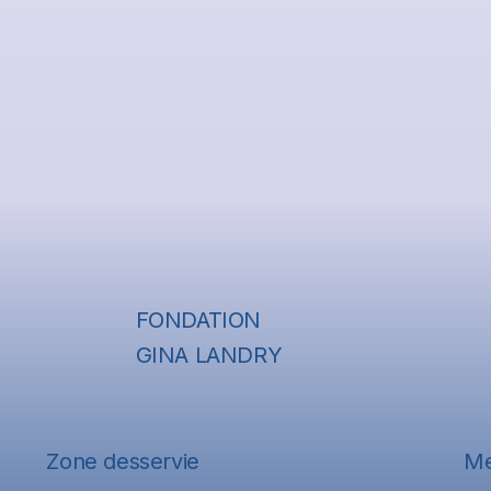
FONDATION
GINA LANDRY
M
Zone desservie