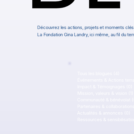
Découvrez les actions, projets et moments clés
La Fondation Gina Landry, ici même, au fil du tem
Tous les blogues
(4)
4 post
Événements & Actions terra
Impact & Témoignages
(0)
Mission, valeurs & vision
(1)
Communauté & bénévolat
(
Partenaires & collaboration
Actualités & annonces
(0)
0
Ressources & sensibilisatio