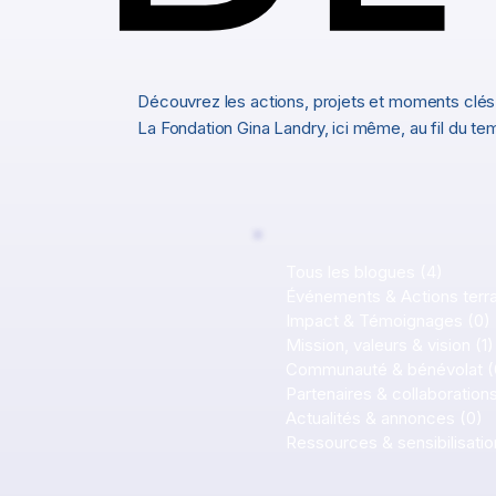
Découvrez les actions, projets et moments clés
La Fondation Gina Landry, ici même, au fil du tem
Tous les blogues
(4)
4 post
Événements & Actions terra
Impact & Témoignages
(0)
Mission, valeurs & vision
(1)
Communauté & bénévolat
(
Partenaires & collaboration
Actualités & annonces
(0)
0
Ressources & sensibilisatio