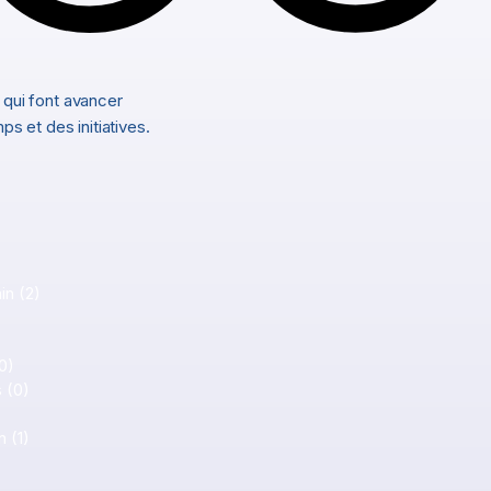
 qui font avancer
ps et des initiatives.
s
in
(2)
2 posts
0 post
1 post
0)
0 post
s
(0)
0 post
 post
n
(1)
1 post