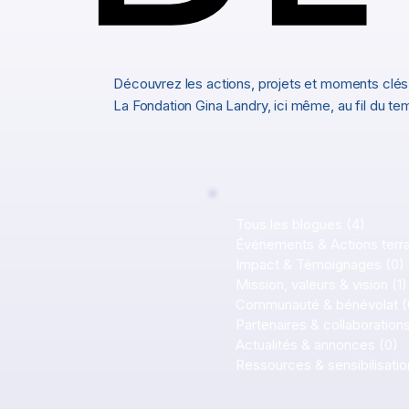
Découvrez les actions, projets et moments clés
La Fondation Gina Landry, ici même, au fil du tem
Tous les blogues
(4)
4 post
Événements & Actions terra
Impact & Témoignages
(0)
Mission, valeurs & vision
(1)
Communauté & bénévolat
(
Partenaires & collaboration
Actualités & annonces
(0)
0
Ressources & sensibilisatio