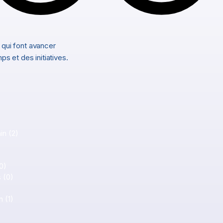
 qui font avancer
ps et des initiatives.
s
in
(2)
2 posts
0 post
1 post
0)
0 post
s
(0)
0 post
 post
n
(1)
1 post